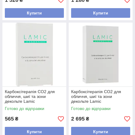
1 520
1 280
₴
₴
Купити
Купити
Карбоксітерапія CO2 для
Карбоксітерапія CO2 для
обличчя, шиї та зони
обличчя, шиї та зони
декольте Lamic
декольте Lamic
Carbossiterapia CO2, 30 мл
Carbossiterapia CO2, 150 мл
Готово до відправки
Готово до відправки
565
2 695
₴
₴
Купити
Купити