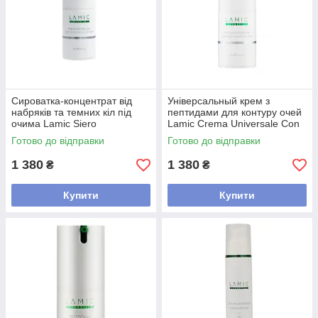
Сироватка-концентрат від
Універсальный крем з
набряків та темних кіл під
пептидами для контуру очей
очима Lamic Siero
Lamic Crema Universale Con
Concentrato Contro Borse E
Peptidi, 15 мл
Готово до відправки
Готово до відправки
Occhia, 15 мл
1 380
1 380
₴
₴
Купити
Купити