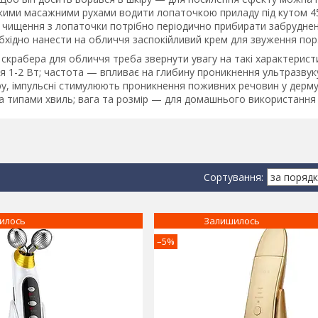
кими масажними рухами водити лопаточкою приладу під кутом 45 
ас чищення з лопаточки потрібно періодично прибирати забрудне
бхідно нанести на обличчя заспокійливий крем для звуження пор
 скрабера для обличчя треба звернути увагу на такі характерис
 1-2 Вт; частота — впливає на глибину проникнення ультразвуку 
у, імпульсні стимулюють проникнення поживних речовин у дерм
а типами хвиль; вага та розмір — для домашнього використання 
илось
Залишилось
–5%