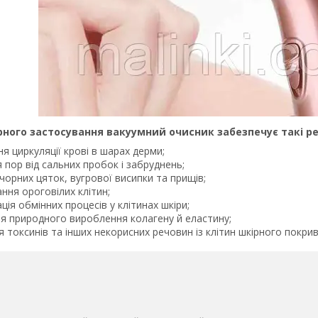
ярного застосування вакуумний очисник забезпечує такі р
я циркуляції крові в шарах дерми;
пор від сальних пробок і забруднень;
чорних цяток, вугрової висипки та прищів;
ння ороговілих клітин;
ція обмінних процесів у клітинах шкіри;
ія природного вироблення колагену й еластину;
 токсинів та інших некорисних речовин із клітин шкірного покрив