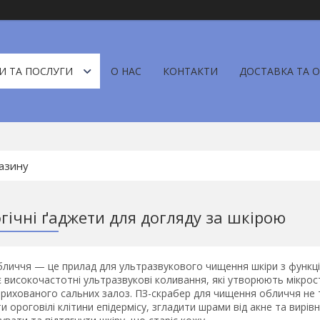
И ТА ПОСЛУГИ
О НАС
КОНТАКТИ
ДОСТАВКА ТА 
гічні ґаджети для догляду за шкірою
личчя — це прилад для ультразвукового чищення шкіри з функціє
 високочастотні ультразвукові коливання, які утворюють мікрост
рихованого сальних залоз. ПЗ-скрабер для чищення обличчя не т
и ороговілі клітини епідермісу, згладити шрами від акне та вирів