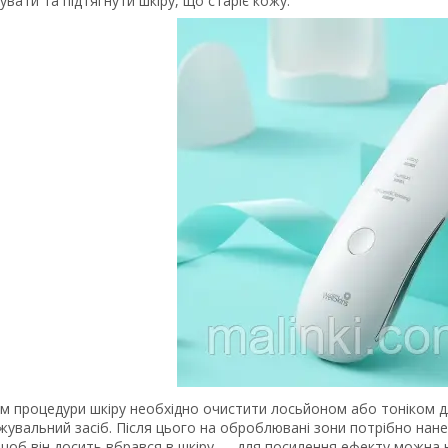
увати та підтягнути шкіру, що старіє кожу.
м процедури шкіру необхідно очистити лосьйоном або тоніком д
увальний засіб. Після цього на оброблювані зони потрібно нане
, щоб він досить вбрався в шкіру — для посилення ефекту можна