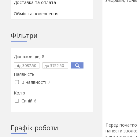
зморшки, тоніз
Доставка та оплата
Обмін та повернення
Фільтри
Діапазон цін, ₴
Наявність
В наявності
7
Колір
Синій
6
Перед початко
Графік роботи
нанести зволож
кілька хвилин