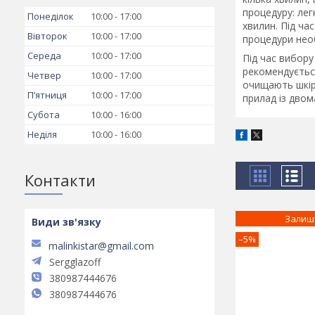
процедуру: лег
Понеділок
10:00
17:00
хвилин. Під ч
Вівторок
10:00
17:00
процедури нео
Середа
10:00
17:00
Під час вибору
рекомендується
Четвер
10:00
17:00
очищають шкір
Пʼятниця
10:00
17:00
прилад із двом
Субота
10:00
16:00
Неділя
10:00
16:00
Контакти
Залиш
–5%
malinkistar@gmail.com
Sergglazoff
380987444676
380987444676