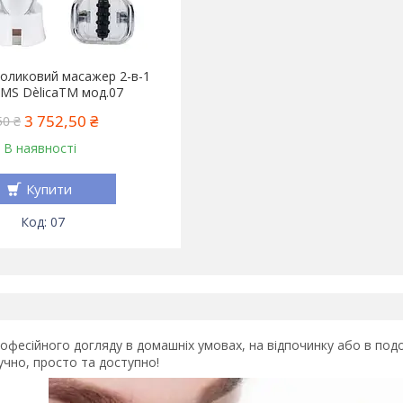
оликовий масажер 2-в-1
MS DèlicaTM мод.07
3 752,50 ₴
50 ₴
В наявності
Купити
07
фесійного догляду в домашніх умовах, на відпочинку або в подо
учно, просто та доступно!