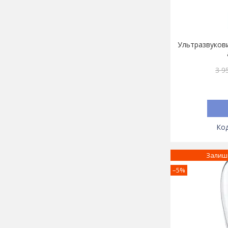
Ультразвуков
3 9
Залиш
–5%