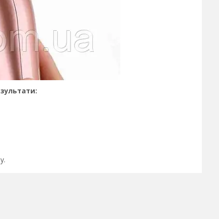
езультати:
у.