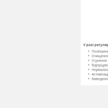
У разі регул
Поліпшенн
Очищення 
Усунення 
Відлущува
Нормаліза
Активізац
Виведення