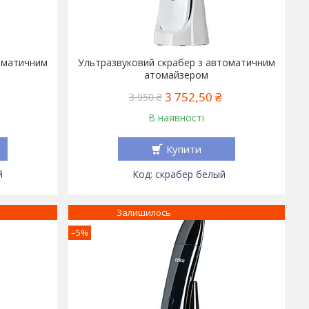
оматичним
Ультразвуковий скрабер з автоматичним
атомайзером
3 752,50 ₴
3 950 ₴
В наявності
Купити
й
скрабер белый
Залишилось
–5%