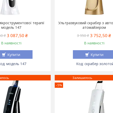
мікрострументової терапії
Ультразвуковий скрабер з авт
модель 147
атомайзером
3 087,50 ₴
3 752,50 ₴
50 ₴
3 950 ₴
В наявності
В наявності
Купити
Купити
модель 147
скрабер золото
илось
Залишилось
–5%