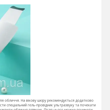
ля обличчя. На вікову шкіру рекомендується додатково
сти спеціальний гель-провідник ультразвуку та почекати
 накрити обличчя плівкою. Після цього можна починати