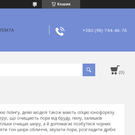
Кошик
+380 (98) 744-46-76
ОПЛАТА
ю пілінгу, деякі моделі також мають опцію іонофорезу.
руї, що очищають пори від бруду, пилу, залишків
ільки очищає шкіру, а й допомагає позбутися чорних
няти тон шкіри обличчя, звузити пори, розгладити дрібні