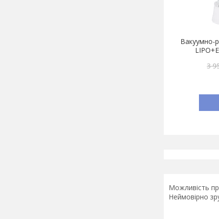
Вакуумно-р
LIPO+E
3 9
Можливість про
Неймовірно зр