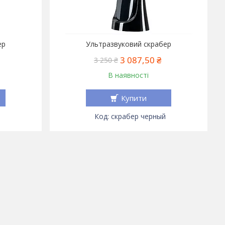
ер
Ультразвуковий скрабер
3 087,50 ₴
3 250 ₴
В наявності
Купити
скрабер черный