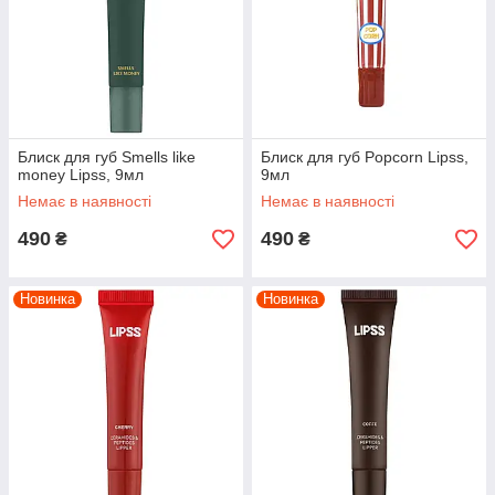
Блиск для губ Smells like
Блиск для губ Popcorn Lipss,
money Lipss, 9мл
9мл
Немає в наявності
Немає в наявності
490
490
₴
₴
У колекції представлений великий вибір блисків для губ, які
підходять як для повсякденного, так і для вечірнього макіяжу.
Новинка
Новинка