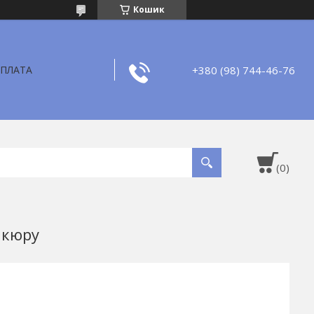
Кошик
+380 (98) 744-46-76
ОПЛАТА
икюру