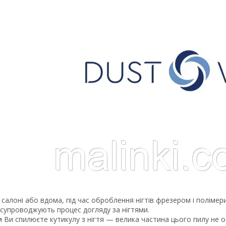
салоні або вдома, під час оброблення нігтів фрезером і полімер
 супроводжують процес догляду за нігтями.
Ви спилюєте кутикулу з нігтя — велика частина цього пилу не ос