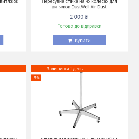
 витяжок
Пересувна стійка на 4х колесах для
витяжок DustWell Air Dust
2 000 ₴
Готово до відправки
Купити
Залишився 1 день
–5%