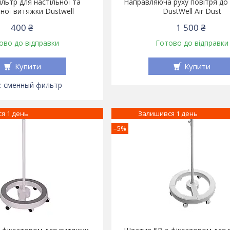
ільтр для настільної та
Направляюча руху повітря до
ної витяжки Dustwell
DustWell Air Dust
400 ₴
1 500 ₴
ово до відправки
Готово до відправки
Купити
Купити
сменный фильтр
я 1 день
Залишився 1 день
–5%