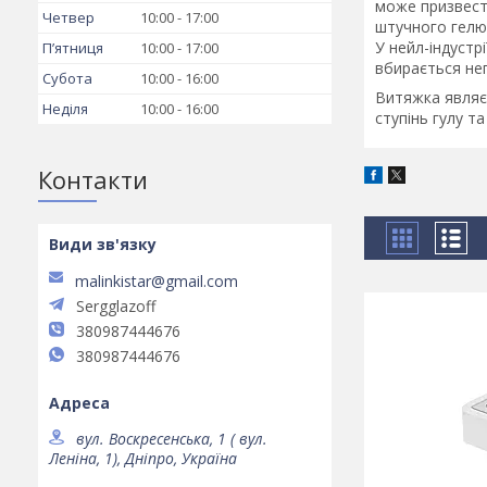
може призвести
Четвер
10:00
17:00
штучного гелю
У нейл-індустр
Пʼятниця
10:00
17:00
вбирається неп
Субота
10:00
16:00
Витяжка являє
Неділя
10:00
16:00
ступінь гулу т
Контакти
malinkistar@gmail.com
Sergglazoff
380987444676
380987444676
вул. Воскресенська, 1 ( вул.
Леніна, 1), Дніпро, Україна