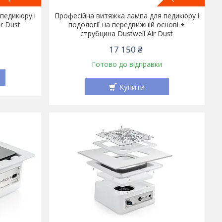
педикюру і
Професійна витяжка лампа для педикюру і
ir Dust
подології на передвижній основі +
струбцина Dustwell Air Dust
17 150 ₴
Готово до відправки
Купити