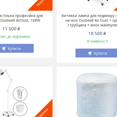
Новинка
стільна професійна для
Витяжка лампа для педикюру і 
Dustwell AirDust, 108W
на нозі Dustwell Air Dust + к
струбцина + візок маніпуля
11 500 ₴
18 500 ₴
ово до відправки
В наявності
Купити
Купити
Новинка