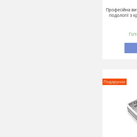
Професійна ви
подології з к
Гот
Подарунок