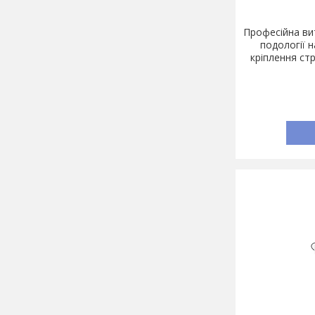
Професійна ви
подології н
кріплення ст