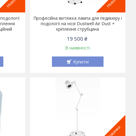
Новинка
Новинка
подології
Професійна витяжка лампа для педикюру і
ріплення
подології на нозі Dustwell Air Dust +
ційний
кріплення струбцина
19 500 ₴
В наявності
Купити
Новинка