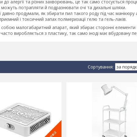
 до алергії та різних захворювань, це так само стосується проц
 можуть потрапляти й подразнювати очі та дихальні шляхи.
ії давно продумали, як збирати пил такого роду під час манікюр
риємний і токсичний запах полімеризації гелю та гель-лаків.
 собою малогабаритний апарат, який збирає сторонні елементи в
а часто виробляється з пластику, так само іноді має вбудовану п