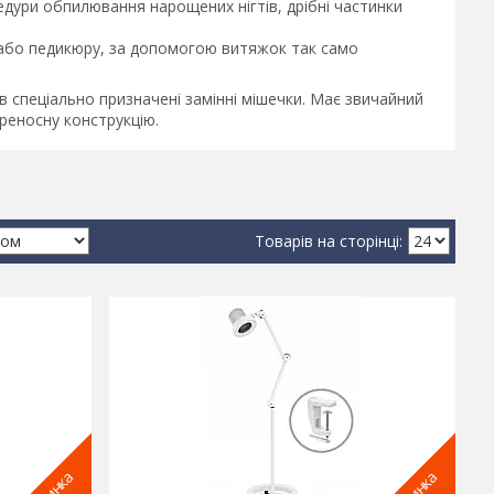
едури обпилювання нарощених нігтів, дрібні частинки
у або педикюру, за допомогою витяжок так само
 спеціально призначені замінні мішечки. Має звичайний
ереносну конструкцію.