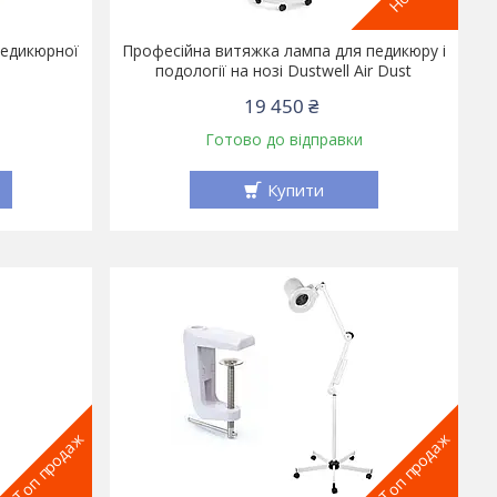
педикюрної
Професійна витяжка лампа для педикюру і
подології на нозі Dustwell Air Dust
19 450 ₴
Готово до відправки
Купити
Топ продаж
Топ продаж