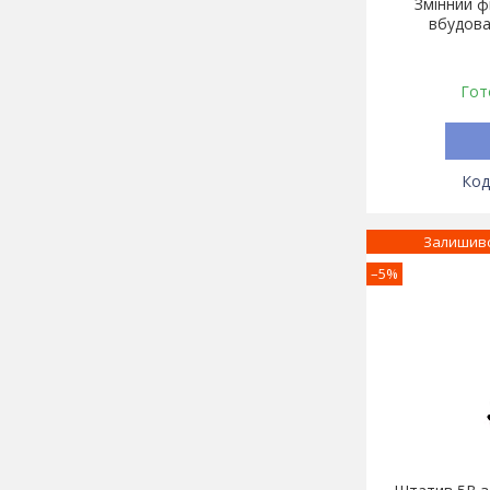
Змінний ф
вбудова
Гот
Залишивс
–5%