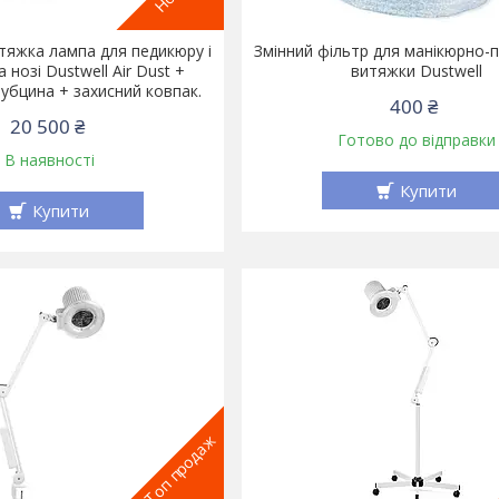
тяжка лампа для педикюру і
Змінний фільтр для манікюрно-
а нозі Dustwell Air Dust +
витяжки Dustwell
рубцина + захисний ковпак.
400 ₴
20 500 ₴
Готово до відправки
В наявності
Купити
Купити
Топ продаж