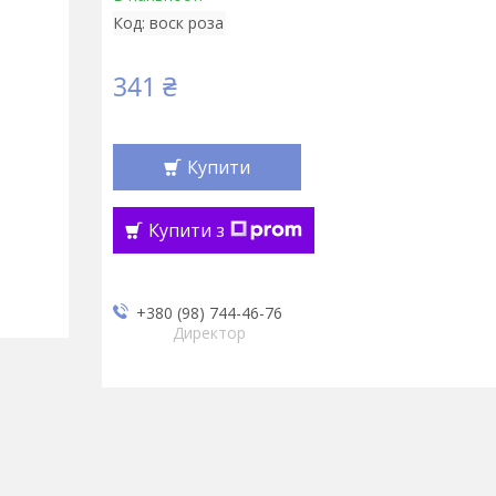
Код:
воск роза
341 ₴
Купити
Купити з
+380 (98) 744-46-76
Директор