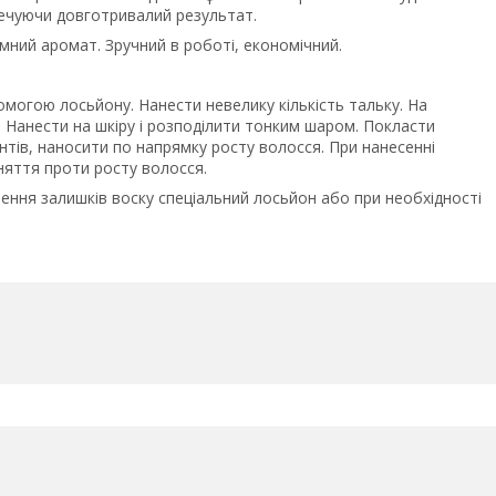
печуючи довготривалий результат.
мний аромат. Зручний в роботі, економічний.
помогою лосьйону. Нанести невелику кількість тальку. На
. Нанести на шкіру і розподілити тонким шаром. Покласти
нтів, наносити по напрямку росту волосся. При нанесенні
няття проти росту волосся.
ення залишків воску спеціальний лосьйон або при необхідності