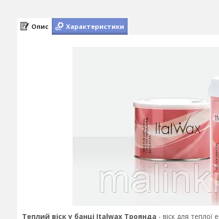
Опис
Характеристики
Теплий віск у банці Italwax
Троянда
- віск для теплої