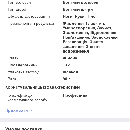
Тип волосся
Всі типи волосся
Тип шкіри
Всі типи шкіри
Область застосування
Ноги, Руки, Тіло
Призначення і результат
Живлення, Гладкість,
Умиротворення, Захист,
Зволоження, Відновлення,
Пом'якшення, Заспокоєння,
Регенерація, Зняття
запалення, Зняття
подразнення
Стать
Жіноча
Гіпоалергенний
Так
Упаковка засобу
Флакон
Вага
90 г
Користувальницькі характеристики
Класифікація
Професійна
косметичного засобу
Приховати
Умови доставки