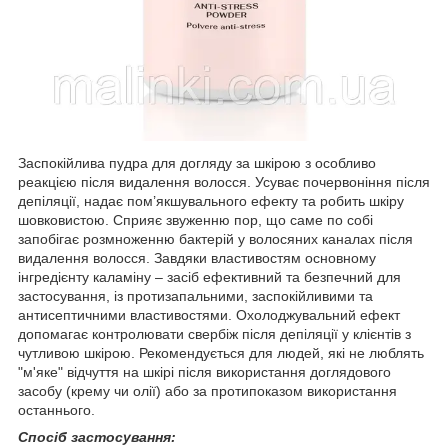
Заспокійлива пудра для догляду за шкірою з особливо
реакцією після видалення волосся. Усуває почервоніння після
депіляції, надає пом’якшувального ефекту та робить шкіру
шовковистою. Сприяє звуженню пор, що саме по собі
запобігає розмноженню бактерій у волосяних каналах після
видалення волосся. Завдяки властивостям основному
інгредієнту каламіну – засіб ефективний та безпечний для
застосування, із протизапальними, заспокійливими та
антисептичними властивостями. Охолоджувальний ефект
допомагає контролювати свербіж після депіляції у клієнтів з
чутливою шкірою. Рекомендується для людей, які не люблять
"м'яке" відчуття на шкірі після використання доглядового
засобу (крему чи олії) або за протипоказом використання
останнього.
Спосіб застосування: