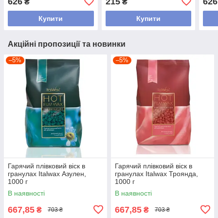
626
215
626
₴
₴
Купити
Купити
Акційні пропозиції та новинки
–5%
–5%
Гарячий плівковий віск в
Гарячий плівковий віск в
гранулах Italwax Азулен,
гранулах Italwax Троянда,
1000 г
1000 г
В наявності
В наявності
667,85
667,85
₴
₴
703 ₴
703 ₴