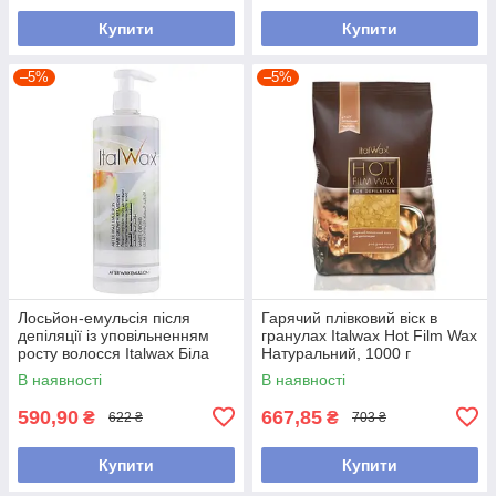
Купити
Купити
–5%
–5%
Лосьйон-емульсія після
Гарячий плівковий віск в
депіляції із уповільненням
гранулах Italwax Hot Film Wax
росту волосся Italwax Біла
Натуральний, 1000 г
Орхідея, 500 мл
В наявності
В наявності
590,90
667,85
₴
₴
622 ₴
703 ₴
Купити
Купити