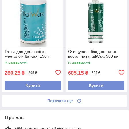
Тальк для депіляції з
Очищувач обладнання та
ментолом Italwax, 150 г
воскоплаву ItalWax, 500 мл
В наявності
В наявності
280,25
605,15
₴
₴
295 ₴
637 ₴
Купити
Купити
Показати ще
Про нас
99% позитивних з 173 відгуків за рік