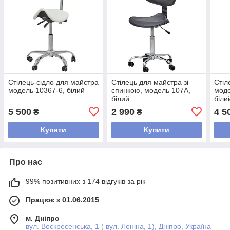
Стілець-сідло для майстра
Стілець для майстра зі
Стіл
модель 10367-6, білий
спинкою, модель 107А,
моде
білий
біли
5 500
2 990
4 5
₴
₴
Купити
Купити
Про нас
99% позитивних з 174 відгуків за рік
Працює з 01.06.2015
м. Дніпро
вул. Воскресенська, 1 ( вул. Леніна, 1), Дніпро, Україна