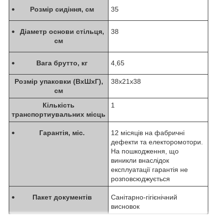
Розмір сидіння, см
35
Діаметр основи стільця,
38
см
Вага брутто, кг
4,65
Розмір упаковки (ВхШхГ),
38х21х38
см
Кількість
1
транспортиувальних місць
Гарантія, міс.
12 місяців на фабричні
дефекти та електоромотори.
На пошкодження, що
виникли внаслідок
експлуатації гарантія не
розповсюджується
Пакет документів
Санітарно-гігієнічний
висновок