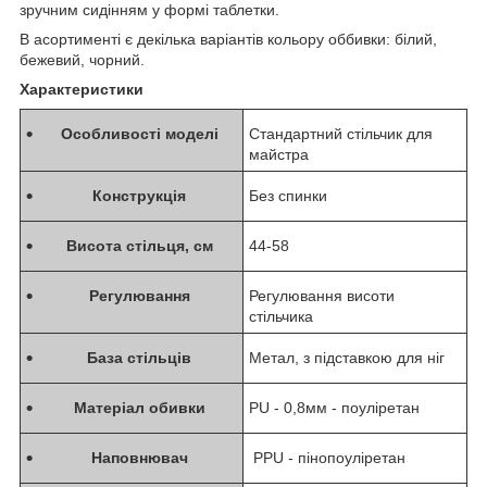
зручним сидінням у формі таблетки.
В асортименті є декілька варіантів кольору оббивки: білий,
бежевий, чорний.
Характеристики
Особливості моделі
Стандартний стільчик для
майстра
Конструкція
Без спинки
Висота стільця, см
44-58
Регулювання
Регулювання висоти
стільчика
База стільців
Метал, з підставкою для ніг
Матеріал обивки
PU - 0,8мм - поуліретан
Наповнювач
РPU - пінопоуліретан