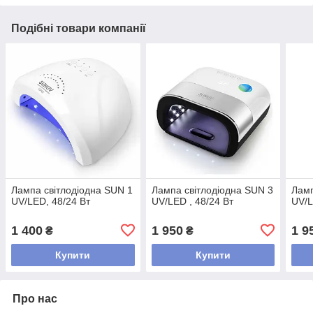
Подібні товари компанії
Лампа світлодіодна SUN 1
Лампа світлодіодна SUN 3
Ламп
UV/LED, 48/24 Вт
UV/LED , 48/24 Вт
UV/L
1 400
1 950
1 9
₴
₴
Купити
Купити
Про нас