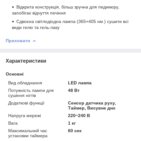
Відкрита конструкція, більш зручна для педикюру,
запобігає відчуття печіння
Сдвоєна світлодіодна лампа (365+405 нм.) сушити всі
види гелю та гель-лаку
Приховати
Характеристики
Основні
Вид обладнання
LED лампа
Потужність лампи для
48 Вт
сушіння нігтів
Додаткові функції
Сенсор датчика руху,
Таймер, Висувне дно
Напруга мережі
220~240 В
Вага
1 кг
Максимальний час
60 сек
установки таймера