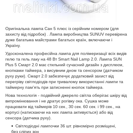
Оригінальна лампа Сан 5 плюс із серійним номером (для
захисту від підробок) . Лампа виробництва SUNUV перевірена
дуже багатьма майстрами багатьох країн, включаючи і
Україну.
Удосконалена професійна лампа для полімеризації всіх видів
гелю та гель лаку на 48 Вт Smart Nail Lamp 2.0. Лампа SUN
Plus 5 Смарт 2.0 має стильний сучасний дизайн з дисплеєм,
кнопками таймера, з висувним дном та сенсором (датчиком
руху руки). Смарт 2.0 забезпечує додатковий захист від
перегріву світлодіодів при тривалому використанні лампи та
таймерну пам'ять при затисненні кнопок таймера.
Нова технологія - подвійний джерело світла оберігає шкіру від
випромінювання і не дратує рогівку ока. Сушка може
працювати від таймерів 10 сек., 30 сек. 60 сек. і 99 сек., на
корпусі (натискаючи на них лампа активується) або від
сенсора (датчика руху).
Світлодіодні лампочки 36 шт. рівномірно розміщені,
без сліпих зон