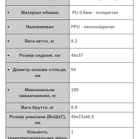
Матеріал обивки
PU 0,8мм - поліуретан
Наповнювач
PPU - пінополіуретан
Вага нетто, кг
8.2
Розмір сидіння, см
44х37
Діаметр основи стільця,
50
см
Максимальне
180
навантаження, кг
Вага брутто, кг
8.9
Розмір упаковки (ВхШхГ),
49х23х46,5
см
Кількість
1
транспортиувальних місць