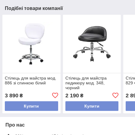
Подібні товари компанії
Стілець для майстра мод.
Стілець для майстра
Стіл
886 зі спинкою білий
педикюру мод. 348,
829 
чорний
3 890
2 190
2 8
₴
₴
Купити
Купити
Про нас