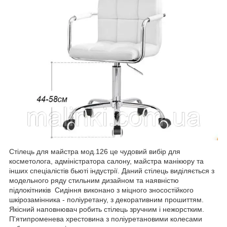
Стілець для майстра мод.126 це чудовий вибір для
косметолога, адміністратора салону, майстра манікюру та
інших спеціалістів бьюті індустрії. Даний стілець виділяється з
модельного ряду стильним дизайном та наявністю
підлокітників Сидіння виконано з міцного зносостійкого
шкірозамінника - поліуретану, з декоративним прошиттям.
Якісний наповнювач робить стілець зручним і нежорстким.
П'ятипроменева хрестовина з поліуретановими колесами