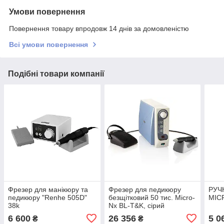
Умови повернення
Повернення товару впродовж 14 днів за домовленістю
Всі умови повернення
Подібні товари компанії
Фрезер для манікюру та
Фрезер для педикюру
РУЧ
педикюру "Renhe 505D"
безщітковий 50 тис. Micro-
MIC
38k
Nx BL-T&K, сірий
6 600
26 356
5 0
₴
₴