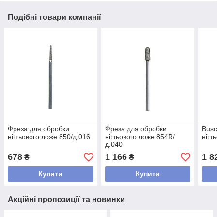
Подібні товари компанії
Фреза для обробки
Фреза для обробки
Busc
нігтьового ложе 850/д.016
нігтьового ложе 854R/
нігт
д.040
678
1 166
1 8
₴
₴
Купити
Купити
Акційні пропозиції та новинки