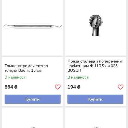
Фреза сталева з поперечним
Тампонотримач екстра
насіченням Ф.11RS / ⌀ 023
тонкий Baehr, 15 см
BUSCH
В наявності
В наявності
864
194
₴
₴
Купити
Купити