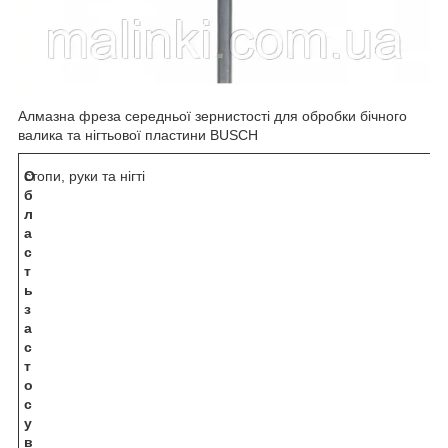
Алмазна фреза середньої зернистості для обробки бічного
валика та нігтьової пластини BUSCH
О
стопи, руки та нігті
б
л
а
с
т
ь
з
а
с
т
о
с
у
в