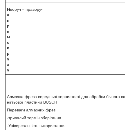
Н
ліворуч – праворуч
а
п
р
я
м
о
к
р
у
х
у
Алмазна фреза середньої зернистості для обробки бічного вали
нігтьової пластини BUSCH
Переваги алмазних фрез:
-тривалий термін зберігання
-Універсальність використання