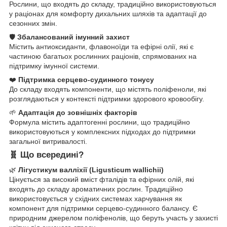
Рослини, що входять до складу, традиційно використовуються
у раціонах для комфорту дихальних шляхів та адаптації до
сезонних змін.
🛡️
Збалансований імунний захист
Містить антиоксиданти, флавоноїди та ефірні олії, які є
частиною багатьох рослинних раціонів, спрямованих на
підтримку імунної системи.
❤️
Підтримка серцево-судинного тонусу
До складу входять компоненти, що містять поліфеноли, які
розглядаються у контексті підтримки здорового кровообігу.
🌱
Адаптація до зовнішніх факторів
Формула містить адаптогенні рослини, що традиційно
використовуються у комплексних підходах до підтримки
загальної витривалості.
🧬
Що всередині?
🌿
Лігустикум валліхії (Ligusticum wallichii)
Цінується за високий вміст фталідів та ефірних олій, які
входять до складу ароматичних рослин. Традиційно
використовується у східних системах харчування як
компонент для підтримки серцево-судинного балансу. Є
природним джерелом поліфенолів, що беруть участь у захисті