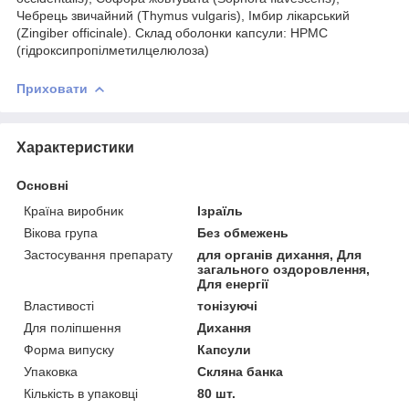
Чебрець звичайний (Thymus vulgaris), Імбир лікарський
(Zingiber officinale). Склад оболонки капсули: HPMC
(гідроксипропілметилцелюлоза)
Приховати
Характеристики
Основні
Країна виробник
Ізраїль
Вікова група
Без обмежень
Застосування препарату
для органів дихання, Для
загального оздоровлення,
Для енергії
Властивості
тонізуючі
Для поліпшення
Дихання
Форма випуску
Капсули
Упаковка
Скляна банка
Кількість в упаковці
80 шт.