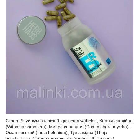
Склад: Лігусткум валліхії (Ligusticum wallichii), Вітанія снодійна
(Withania somnifera), Мирра справжня (Commiphora myrrha),
Оман високий (Inula helenium), Туя західна (Thuja
occidentalis), Софора жовтувата (Sophora flavescens),