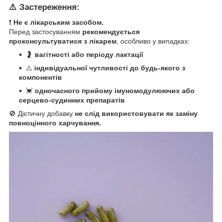
⚠️
Застереження:
❗
Не є лікарським засобом.
Перед застосуванням
рекомендується
проконсультуватися з лікарем
, особливо у випадках:
🤰
вагітності або періоду лактації
⚠️
індивідуальної чутливості до будь-якого з
компонентів
💓
одночасного прийому імуномодулюючих або
серцево-судинних препаратів
🚫 Дієтичну добавку
не слід використовувати як заміну
повноцінного харчування.