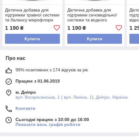
Дієтична добавка для
Дієтична добавка для
Дієт
підтримки травної системи
підтримки сечовидільної
підт
та балансу мікрофлори
системи та водного
відн
Herb Haus Helicool, 80
балансу Uroclean Herb
якіс
1 190
1 190
1 2
₴
₴
капсул
Haus, 80 капсул
Haus
Купити
Купити
Про нас
99% позитивних з 174 відгуків за рік
Працює з 01.06.2015
м. Дніпро
вул. Воскресенська, 1 ( вул. Леніна, 1), Дніпро, Україна
Контакти
Сьогодні працює з 10:00 до 16:00
Показати весь графік роботи