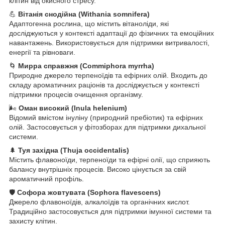
клітин від окисного стресу.
💪
Вітанія снодійна (Withania somnifera)
Адаптогенна рослина, що містить вітаноліди, які
досліджуються у контексті адаптації до фізичних та емоційних
навантажень. Використовується для підтримки витривалості,
енергії та рівноваги.
🌀
Мирра справжня (Commiphora myrrha)
Природне джерело терпеноїдів та ефірних олій. Входить до
складу ароматичних раціонів та досліджується у контексті
підтримки процесів очищення організму.
🌬️
Оман високий (Inula helenium)
Відомий вмістом інуліну (природний пребіотик) та ефірних
олій. Застосовується у фітозборах для підтримки дихальної
системи.
🌲
Туя західна (Thuja occidentalis)
Містить флавоноїди, терпеноїди та ефірні олії, що сприяють
балансу внутрішніх процесів. Високо цінується за свій
ароматичний профіль.
🛡️
Софора жовтувата (Sophora flavescens)
Джерело флавоноїдів, алкалоїдів та органічних кислот.
Традиційно застосовується для підтримки імунної системи та
захисту клітин.