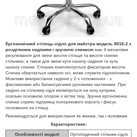
Ергономічний стілець-сідло для майстра модель 8016-2 з
розділеним сидінням і зручною спинкою
має 4 механізми
регулювання для зміни висоти стільця та висоти спинки
стільчика, а також для зміни кута нахилу сидіння та кута
нахилу спинки. Стільчик комплектується фіксатором висоти.
Спинка обертається навколо осі, може служити підлокітником.
Можливе використання сидіння у 2-х положеннях - з
фіксованими або балансуючими рухомими частинами. При
сидінні на стільчику-сідлі мінімізується на зону куприка,
оскільки основною опорою є кістки тазу. Зручна ергономічна
спинка сприяє підтримці поперекового корсету і фіксує
положення на стільці.
Рекомендується для використання як жінкам, так і чоловікам.
Характеристики:
Особливості моделі
Ортопедичний стільчик-сідло