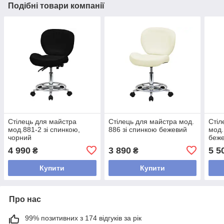
Подібні товари компанії
Стілець для майстра
Стілець для майстра мод.
Стіл
мод.881-2 зі спинкою,
886 зі спинкою бежевий
мод.
чорний
беж
4 990
3 890
5 5
₴
₴
Купити
Купити
Про нас
99% позитивних з 174 відгуків за рік