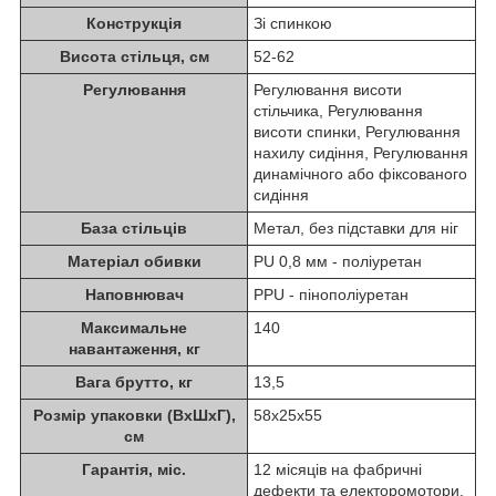
Конструкція
Зі спинкою
Висота стільця, см
52-62
Регулювання
Регулювання висоти
стільчика, Регулювання
висоти спинки, Регулювання
нахилу сидіння, Регулювання
динамічного або фіксованого
сидіння
База стільців
Метал, без підставки для ніг
Матеріал обивки
PU 0,8 мм - поліуретан
Наповнювач
PPU - пінополіуретан
Максимальне
140
навантаження, кг
Вага брутто, кг
13,5
Розмір упаковки (ВхШхГ),
58х25х55
см
Гарантія, міс.
12 місяців на фабричні
дефекти та електоромотори.