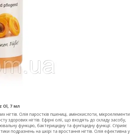
 Ol, 7 мл
их нігтів. Олія паростків пшениці, амінокислоти, мікроелементи
ту здорових нігтів. Ефірні олії, що входять до складу засобу,
вальну функцію, бактерицидну та фунгіцидну функції. Сприяє
ики подразнень на шкірі та вростання нігтів. Олія ефективна у