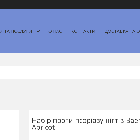
И ТА ПОСЛУГИ
О НАС
КОНТАКТИ
ДОСТАВКА ТА 
Набір проти псоріазу нігтів Bae
Apricot