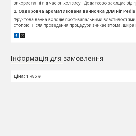
використанні під час оніхолізису. Додатково захищає від г
2. Оздоровча ароматизована ванночка для ніг PediBae
Фруктова ванна володіє протизапальними властивостями.
стопою. Після проведення процедури зникає втома, шкіра н
Інформація для замовлення
Ціна:
1 485 ₴