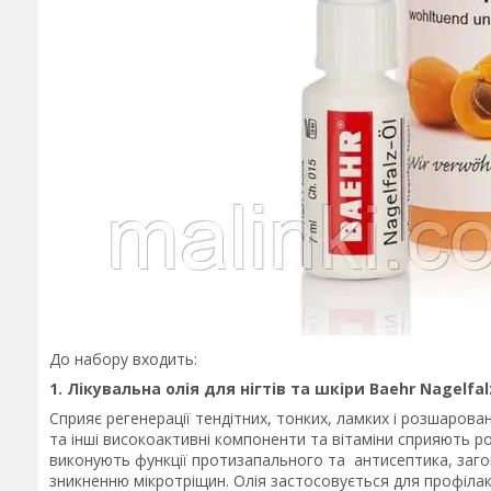
До набору входить:
1. Лікувальна олія для нігтів та шкіри Baehr Nagelfalz
Cприяє регенерації тендітних, тонких, ламких і розшарован
та інші високоактивні компоненти та вітаміни сприяють рос
виконують функції протизапального та антисептика, загою
зникненню мікротріщин. Олія застосовується для профілакт