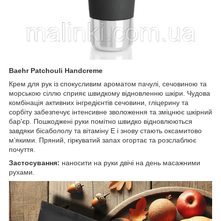
Baehr Patchouli Handcreme
Крем для рук із спокусливим ароматом пачулі, сечовиною та
морською сіллю сприяє швидкому відновленню шкіри. Чудова
комбінація активних інгредієнтів сечовини, гліцерину та
сорбіту забезпечує інтенсивне зволоження та зміцнює шкірний
бар'єр. Пошкоджені руки помітно швидко відновлюються
завдяки бісабололу та вітаміну Е і знову стають оксамитово
м’якими. Пряний, гіркуватий запах огортає та розслаблює
почуття.
Застосування:
наносити на руки двічі на день масажними
рухами.