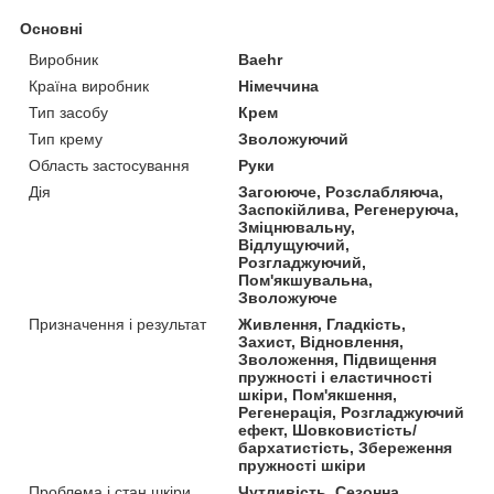
Основні
Виробник
Baehr
Країна виробник
Німеччина
Тип засобу
Крем
Тип крему
Зволожуючий
Область застосування
Руки
Дія
Загоююче, Розслабляюча,
Заспокійлива, Регенеруюча,
Зміцнювальну,
Відлущуючий,
Розгладжуючий,
Пом'якшувальна,
Зволожуюче
Призначення і результат
Живлення, Гладкість,
Захист, Відновлення,
Зволоження, Підвищення
пружності і еластичності
шкіри, Пом'якшення,
Регенерація, Розгладжуючий
ефект, Шовковистість/
бархатистість, Збереження
пружності шкіри
Проблема і стан шкіри
Чутливість, Сезонна