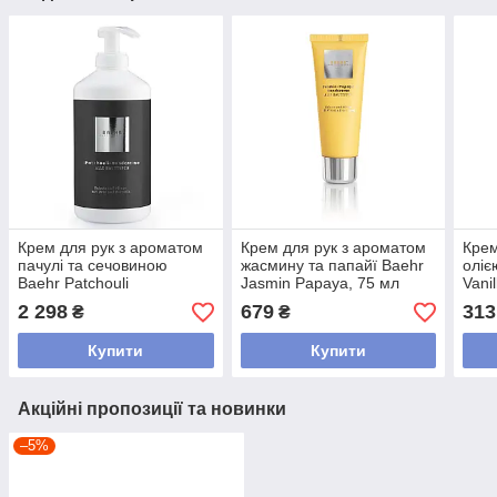
Крем для рук з ароматом
Крем для рук з ароматом
Крем
пачулі та сечовиною
жасмину та папайї Baehr
оліє
Baehr Patchouli
Jasmin Papaya, 75 мл
Vani
Handcreme, 500 мл
30 м
2 298
679
313
₴
₴
Купити
Купити
Акційні пропозиції та новинки
–5%