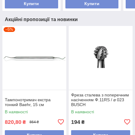
Купити
Купити
Акційні пропозиції та новинки
–5%
Фреза сталева з поперечним
Тампонотримач екстра
насіченням Ф.11RS / ⌀ 023
тонкий Baehr, 15 см
BUSCH
В наявності
В наявності
820,80
194
₴
₴
864 ₴
Купити
Купити