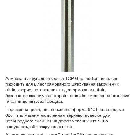
Алмазна шліфувальна фреза TOP Grip medium ідеально
підходить для цілеспрямованого шліфування закручених
нігтів, хворих, потовщених та деформованих нігтів,
безпечного вкорочування країв нігтів або зменшення нігтьових
пластин до нігтьової складки.
Перевірена циліндрична основна форма 840T, нова форма
828T з алмазним напиленням верхньої поверхні для
неприродного зменшення деформованих нігтів, що
виступають, або закручених нігтів.
Адаптація увігнутої, гладкої, надійної бічної поверхні до