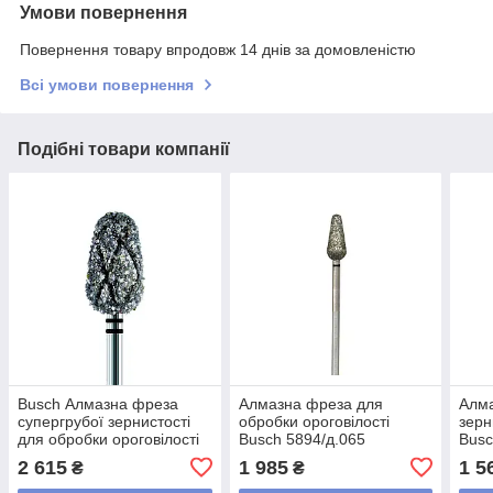
Умови повернення
Повернення товару впродовж 14 днів за домовленістю
Всі умови повернення
Подібні товари компанії
Busch Алмазна фреза
Алмазна фреза для
Алма
супергрубої зернистості
обробки ороговілості
зерн
для обробки ороговілості
Busch 5894/д.065
Busc
CD4369\090
2 615
1 985
1 5
₴
₴