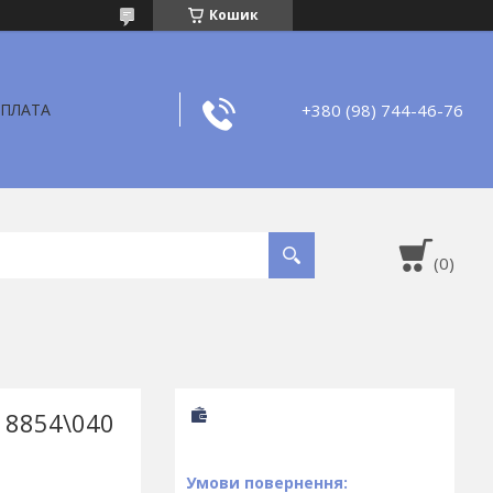
Кошик
+380 (98) 744-46-76
ОПЛАТА
 8854\040