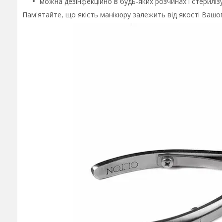
можна дезінфекційно в будь-яких розчинах і стериліз
Пам'ятайте, що якість манікюру залежить від якості Вашо