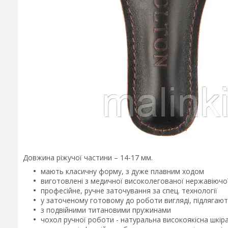
Довжина ріжучої частини – 14-17 мм.
мають класичну форму, з дуже плавним ходом
виготовлені з медичної високолегованої нержавіючої 
професійне, ручне заточування за спец. технології
у заточеному готовому до роботи вигляді, підляга
з подвійними титановими пружинами
чохол ручної роботи - натуральна високоякісна шкір