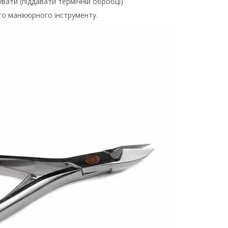
увати (піддавати термічній обробці)
го манікюрного інструменту.