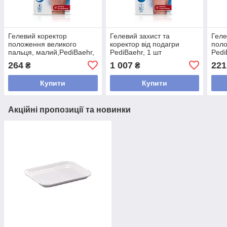
Гелевий коректор
Гелевий захист та
Геле
положення великого
коректор від подагри
пол
пальця, малий,PediBaehr,
PediBaehr, 1 шт
Pedi
1 шт
Zehe
264
1 007
221
₴
₴
шт
Купити
Купити
Акційні пропозиції та новинки