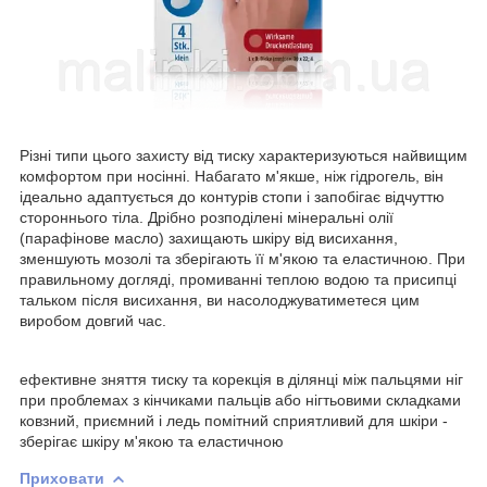
Різні типи цього захисту від тиску характеризуються найвищим
комфортом при носінні. Набагато м'якше, ніж гідрогель, він
ідеально адаптується до контурів стопи і запобігає відчуттю
стороннього тіла. Дрібно розподілені мінеральні олії
(парафінове масло) захищають шкіру від висихання,
зменшують мозолі та зберігають її м'якою та еластичною. При
правильному догляді, промиванні теплою водою та присипці
тальком після висихання, ви насолоджуватиметеся цим
виробом довгий час.
ефективне зняття тиску та корекція в ділянці між пальцями ніг
при проблемах з кінчиками пальців або нігтьовими складками
ковзний, приємний і ледь помітний сприятливий для шкіри -
зберігає шкіру м'якою та еластичною
Приховати