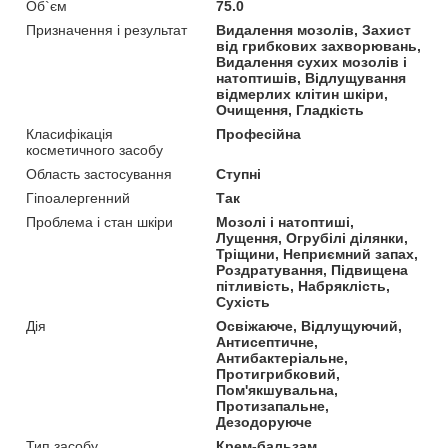
Об`єм
75.0
Призначення і результат
Видалення мозолів, Захист
від грибкових захворювань,
Видалення сухих мозолів і
натоптишів, Відлущування
відмерлих клітин шкіри,
Очищення, Гладкість
Класифікація
Професійна
косметичного засобу
Область застосування
Ступні
Гіпоалергенний
Так
Проблема і стан шкіри
Мозолі і натоптиші,
Лущення, Огрубілі ділянки,
Тріщини, Неприємний запах,
Роздратування, Підвищена
пітливість, Набряклість,
Сухість
Дія
Освіжаюче, Відлущуючий,
Антисептичне,
Антибактеріальне,
Протигрибковий,
Пом'якшувальна,
Протизапальне,
Дезодоруюче
Тип засобу
Крем-бальзам