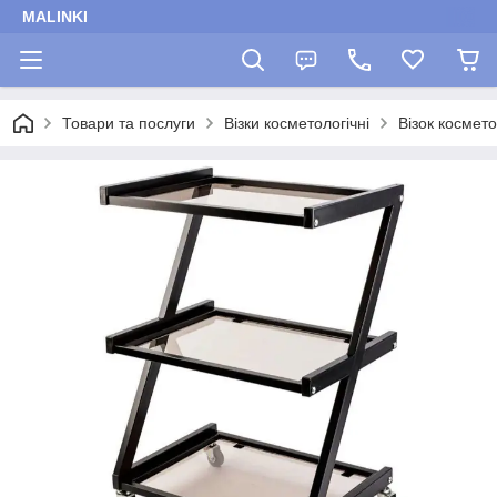
MALINKI
Товари та послуги
Візки косметологічні
Візок космет