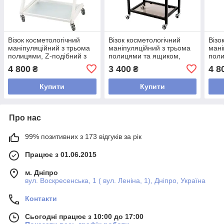
Візок косметологічний
Візок косметологічний
Візо
маніпуляційний з трьома
маніпуляційний з трьома
мані
полицями, Z-подібний з
полицями та ящиком,
поли
висувною шухлядкою,
чорний
вису
4 800
3 400
4 8
₴
₴
білий
чор
Купити
Купити
Про нас
99% позитивних з 173 відгуків за рік
Працює з 01.06.2015
м. Дніпро
вул. Воскресенська, 1 ( вул. Леніна, 1), Дніпро, Україна
Контакти
Сьогодні працює з 10:00 до 17:00