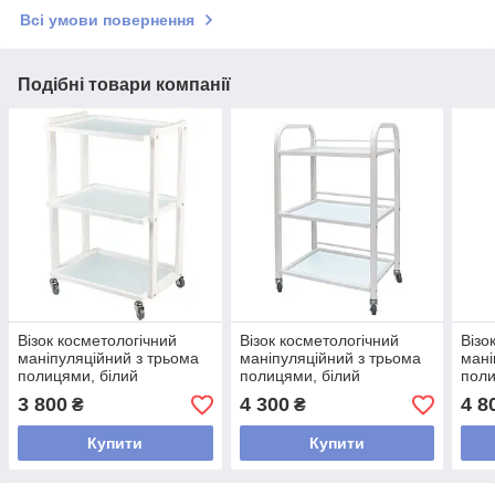
Всі умови повернення
Подібні товари компанії
Візок косметологічний
Візок косметологічний
Візо
маніпуляційний з трьома
маніпуляційний з трьома
мані
полицями, білий
полицями, білий
поли
вису
3 800
4 300
4 8
₴
₴
чор
Купити
Купити