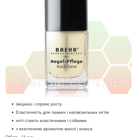
зміцнює і сприяє росту
Еластичність для ламких і напівскельних нігтів
нігті стають еластичними і стійкими
з екзотичним ароматом ванілі і кокоса
Об'єм - 11 мл