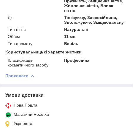
Пружність, Зміцнення нігтів,
Живлення нігтів, Блиск
нігтів
Дія
Тонізуючу, Заспокійлива,
Зволожуюче, Зміцнювальну
Тип нігтів
Натуральні
Об`єм
11 мл
Тип аромату
Ваніль
Користувальницькі характеристики
Класифікація
Професійна
косметичного засобу
Приховати
Умови доставки
Нова Пошта
Магазини Rozetka
Укрпошта