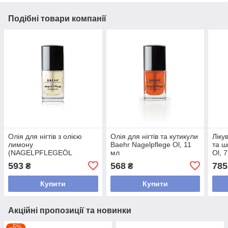
Подібні товари компанії
Олія для нігтів з олією
Олія для нігтів та кутикули
Ліку
лимону
Baehr Nagelpflege Ol, 11
та ш
(NAGELPFLEGEÖL
мл
Ol, 
LEMON) Baehr,11мл
593
568
785
₴
₴
Купити
Купити
Акційні пропозиції та новинки
–5%