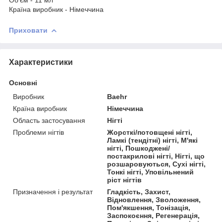
Країна виробник - Німеччина
Приховати
Характеристики
Основні
Виробник
Baehr
Країна виробник
Німеччина
Область застосування
Нігті
Проблеми нігтів
Жорсткі/потовщені нігті,
Ламкі (тендітні) нігті, М'які
нігті, Пошкоджені/
постакрилові нігті, Нігті, що
розшаровуються, Сухі нігті,
Тонкі нігті, Уповільнений
ріст нігтів
Призначення і результат
Гладкість, Захист,
Відновлення, Зволоження,
Пом'якшення, Тонізація,
Заспокоєння, Регенерація,