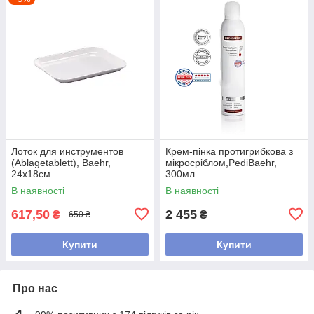
Лоток для инструментов
Крем-пінка протигрибкова з
(Ablagetablett), Baehr,
мікросріблом,PediBaehr,
24х18см
300мл
В наявності
В наявності
617,50
2 455
₴
₴
650 ₴
Купити
Купити
Про нас