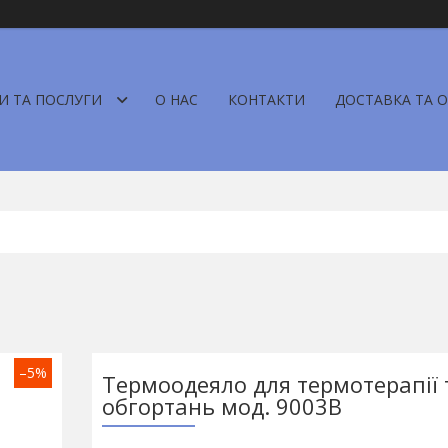
И ТА ПОСЛУГИ
О НАС
КОНТАКТИ
ДОСТАВКА ТА 
–5%
Термоодеяло для термотерапії 
обгортань мод. 9003B