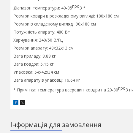
про
Діапазон температури: 40-85
З *
Розміри ковдри в розкладеному вигляді: 180х180 см
Розміри в складеному вигляді: 90х180 см
Потужність апарату: 480 Вт
Харчування: 240/50 В/Гц
Розміри апарату: 48х32х13 см
Вага приладу: 8,88 кг
Вага ковдри: 5,15 кг
Упаковка: 54х42х34 см
Вага апарату в упаковці: 16,64 кг
про
* Примітка: температура всередині ковдри на 20-30
З н
Інформація для замовлення