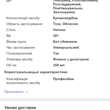
Дія
Тонізуючу, Розслабляюча,
Розгладжуючий,
Пом'якшувальна,
Зволожуюче
Консистенція засобу
Кремоподібна
Область застосування
Тіло, Обличчя
Стать
Унісекс
Вік
16+
Вікова група
Без обмежень
Час застосування
Універсальний
Гіпоалергенний
Так
Упаковка засобу
Флакон з дозатором
Об`єм
150 мл
Користувальницькі характеристики
Класифікація
Професійна
косметичного засобу
Приховати
Умови доставки