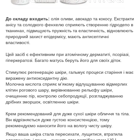
До складу входить:
олія оливи, авокадо та кокосу. Екстракти
анісу та солодкого фенхелю сприяють створенню гідродепо в
тканинах, підвищують пружність та еластичність, відновлюють
природний захист епідермісу, мають антисептичні
властивості.
Цей засіб є ефективним при атомічному дерматиті, псоріазі,
гіперкератозі. Багато матусь беруть його для своїх діток.
Стимулює регенерацію шкіри, гальмує процеси старіння і має
виражену антиоксидантну дію.
Молочна кислота сприяє м'якому відлущуванню відмерлих
клітин рогового шару, вирівнюванню рельєфу шкіри,
очищенню пір, контролю себопродукції, розгладжуванню
дрібних зморшок, освітленню шкіри.
Крем рекомендований для дуже сухої шкіри обличчя та тіла.
Він відрізняється дуже густою консистенцією, тому
рекомендуємо наносити його на вологу чисту шкіру.
Якщо ваша шкіра стала пересихати, лущитися, втратила
еластичність і тонус – значить вам потрібен крем LYLI.