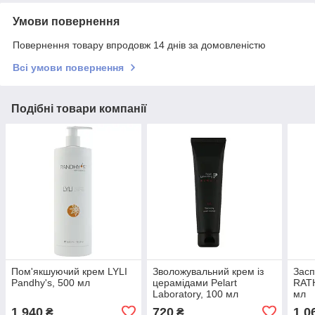
Умови повернення
Повернення товару впродовж 14 днів за домовленістю
Всі умови повернення
Подібні товари компанії
Пом'якшуючий крем LYLI
Зволожувальний крем із
Засп
Pandhy's, 500 мл
церамідами Pelart
RATH
Laboratory, 100 мл
мл
1 940
720
1 0
₴
₴