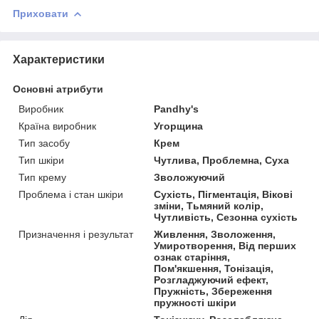
Приховати
Характеристики
Основні атрибути
Виробник
Pandhy's
Країна виробник
Угорщина
Тип засобу
Крем
Тип шкіри
Чутлива, Проблемна, Суха
Тип крему
Зволожуючий
Проблема і стан шкіри
Сухість, Пігментація, Вікові
зміни, Тьмяний колір,
Чутливість, Сезонна сухість
Призначення і результат
Живлення, Зволоження,
Умиротворення, Від перших
ознак старіння,
Пом'якшення, Тонізація,
Розгладжуючий ефект,
Пружність, Збереження
пружності шкіри