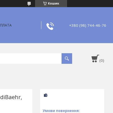
Кошик
+380 (98) 744-46-76
ОПЛАТА
ediBaehr,