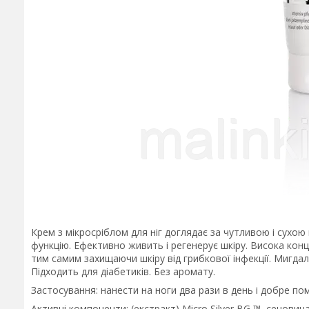
Крем з мікросріблом для ніг доглядає за чутливою і сухою 
функцію. Ефективно живить і регенерує шкіру. Висока кон
тим самим захищаючи шкіру від грибкової інфекції. Мигда
Підходить для діабетиків. Без аромату.
Застосування: нанести на ноги два рази в день і добре по
Активні компоненти: (екстракт) Micro Silver BG ™, сечовина