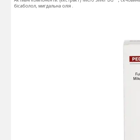
бісаболол, мигдальна олія .