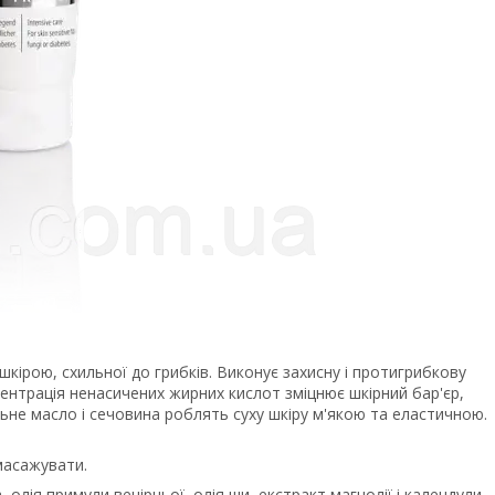
шкірою, схильної до грибків. Виконує захисну і протигрибкову
центрація ненасичених жирних кислот зміцнює шкірний бар'єр,
льне масло і сечовина роблять суху шкіру м'якою та еластичною.
масажувати.
, олія примули вечірньої, олія ши, екстракт магнолії і календули,